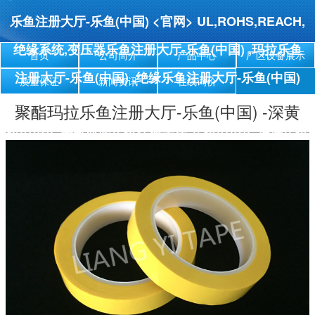
乐鱼注册大厅-乐鱼(中国) <官网> UL,ROHS,REACH,
绝缘系统,变压器乐鱼注册大厅-乐鱼(中国) ,玛拉乐鱼
首页
公司简介
产品中心
厂区设备展示
注册大厅-乐鱼(中国) ,绝缘乐鱼注册大厅-乐鱼(中国)
质量保证
新闻资讯
在线询价
,PET乐鱼注册大厅-乐鱼(中国) ,高温乐鱼注册大厅-乐
聚酯玛拉乐鱼注册大厅-乐鱼(中国) -深黄
鱼(中国) ,聚酰亚胺乐鱼注册大厅-乐鱼(中国) ,挡墙乐鱼
注册大厅-乐鱼(中国) ,无纺布乐鱼注册大厅-乐鱼(中国)
,橡胶型挡墙乐鱼注册大厅-乐鱼(中国) ,模切乐鱼注册
大厅-乐鱼(中国) ,排废乐鱼注册大厅-乐鱼(中国) ,电机
挡带,电机乐鱼注册大厅-乐鱼(中国) ,绿硅胶,玻璃布乐
鱼注册大厅-乐鱼(中国) ,生产厂家